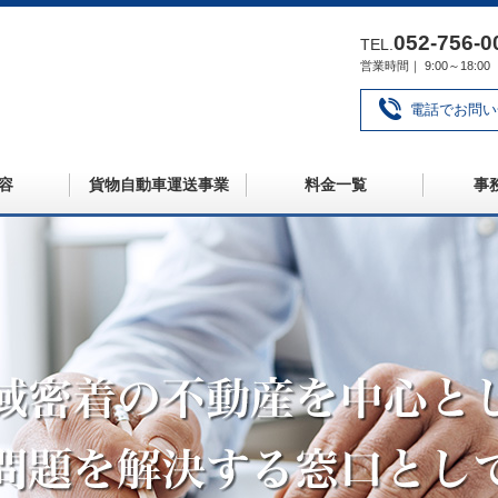
052‐756‐0
TEL.
営業時間｜ 9:00～18
電話でお問い
容
貨物自動車運送事業
料金一覧
事