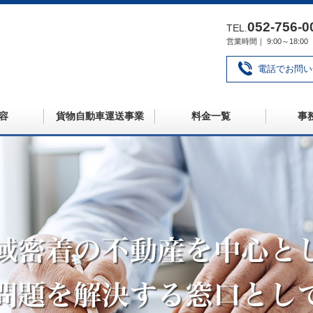
052‐756‐0
TEL.
営業時間｜ 9:00～18
電話でお問い
容
貨物自動車運送事業
料金一覧
事