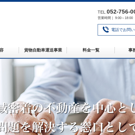
052‐756‐0
TEL.
営業時間｜ 9:00～18
電話でお問い
容
貨物自動車運送事業
料金一覧
事