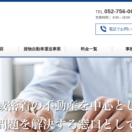
052‐756‐0
TEL.
営業時間｜ 9:00～18
電話でお問い
容
貨物自動車運送事業
料金一覧
事