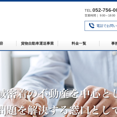
052‐756‐0
TEL.
営業時間｜ 9:00～18
電話でお問い
容
貨物自動車運送事業
料金一覧
事