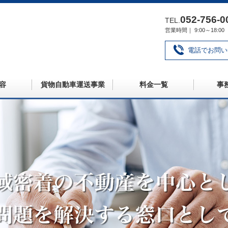
052‐756‐0
TEL.
営業時間｜ 9:00～18
電話でお問い
容
貨物自動車運送事業
料金一覧
事