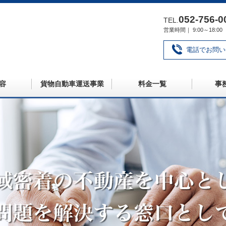
052‐756‐0
TEL.
営業時間｜ 9:00～18
電話でお問い
容
貨物自動車運送事業
料金一覧
事